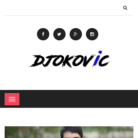
×
Menu