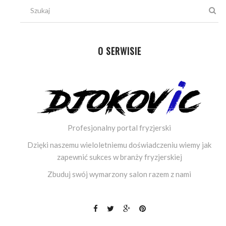
O SERWISIE
Profesjonalny portal fryzjerski
Dzięki naszemu wieloletniemu doświadczeniu wiemy jak
zapewnić sukces w branży fryzjerskiej
Zbuduj swój wymarzony salon razem z nami