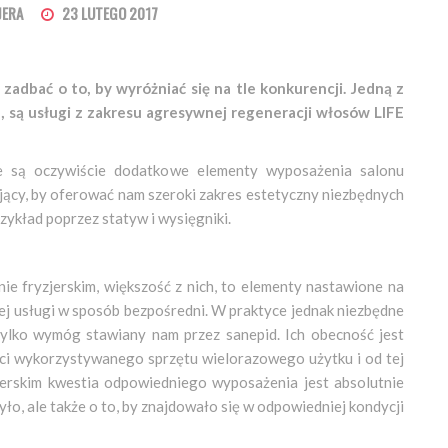
JERA
23 LUTEGO 2017
zadbać o to, by wyróżniać się na tle konkurencji. Jedną z
ta, są usługi z zakresu agresywnej regeneracji włosów LIFE
e są oczywiście dodatkowe elementy wyposażenia salonu
dujący, by oferować nam szeroki zakres estetyczny niezbędnych
ykład poprzez statyw i wysięgniki.
ie fryzjerskim, większość z nich, to elementy nastawione na
zej usługi w sposób bezpośredni. W praktyce jednak niezbędne
o tylko wymóg stawiany nam przez sanepid. Ich obecność jest
ci wykorzystywanego sprzętu wielorazowego użytku i od tej
zjerskim kwestia odpowiedniego wyposażenia jest absolutnie
yło, ale także o to, by znajdowało się w odpowiedniej kondycji