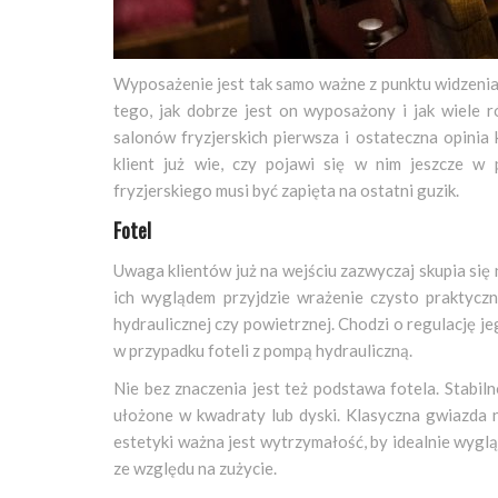
Wyposażenie jest tak samo ważne z punktu widzenia 
tego, jak dobrze jest on wyposażony i jak wiele
salonów fryzjerskich pierwsza i ostateczna opinia
klient już wie, czy pojawi się w nim jeszcze w 
fryzjerskiego musi być zapięta na ostatni guzik.
Fotel
Uwaga klientów już na wejściu zazwyczaj skupia się
ich wyglądem przyjdzie wrażenie czysto praktycz
hydraulicznej czy powietrznej. Chodzi o regulację 
w przypadku foteli z pompą hydrauliczną.
Nie bez znaczenia jest też podstawa fotela. Stabi
ułożone w kwadraty lub dyski. Klasyczna gwiazda n
estetyki ważna jest wytrzymałość, by idealnie wyglą
ze względu na zużycie.