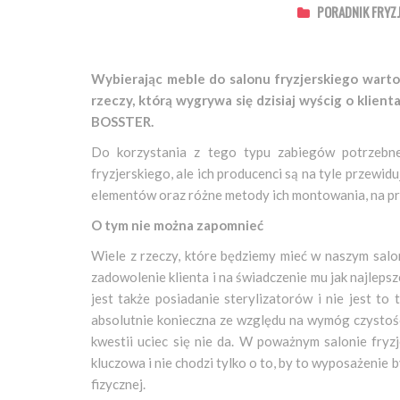
PORADNIK FRYZ
Wybierając meble do salonu fryzjerskiego warto 
rzeczy, którą wygrywa się dzisiaj wyścig o klien
BOSSTER.
Do korzystania z tego typu zabiegów potrzebn
fryzjerskiego, ale ich producenci są na tyle przewi
elementów oraz różne metody ich montowania, na prz
O tym nie można zapomnieć
Wiele z rzeczy, które będziemy mieć w naszym salon
zadowolenie klienta i na świadczenie mu jak najleps
jest także posiadanie sterylizatorów i nie jest t
absolutnie konieczna ze względu na wymóg czystoś
kwestii uciec się nie da. W poważnym salonie fry
kluczowa i nie chodzi tylko o to, by to wyposażenie b
fizycznej.