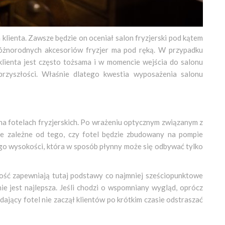
klienta. Zawsze będzie on oceniał salon fryzjerski pod kątem
 różnorodnych akcesoriów fryzjer ma pod ręką. W przypadku
 klienta jest często tożsama i w momencie wejścia do salonu
przyszłości. Właśnie dlatego kwestia wyposażenia salonu
 na fotelach fryzjerskich. Po wrażeniu optycznym związanym z
ne zależne od tego, czy fotel będzie zbudowany na pompie
jego wysokości, która w sposób płynny może się odbywać tylko
lność zapewniają tutaj podstawy co najmniej sześciopunktowe
ie jest najlepsza. Jeśli chodzi o wspomniany wygląd, oprócz
dający fotel nie zaczął klientów po krótkim czasie odstraszać